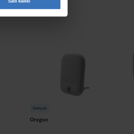
Salli kaikki
Uutuus
Oregon