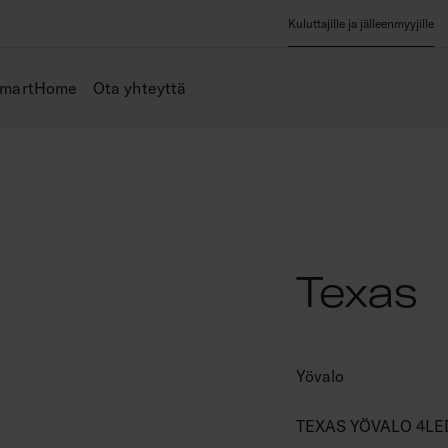
Kuluttajille ja jälleenmyyjille
SmartHome
Ota yhteyttä
Texas
Yövalo
TEXAS YÖVALO 4LE