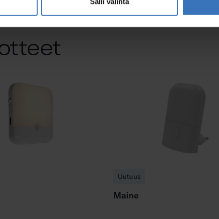
Salli valinta
otteet
Uutuus
Maine