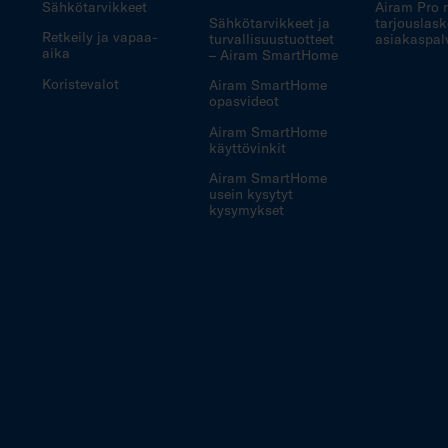
Sähkötarvikkeet
Airam Pro 
Sähkötarvikkeet ja
tarjouslask
Retkeily ja vapaa-
turvallisuustuotteet
asiakaspal
aika
– Airam SmartHome
Koristevalot
Airam SmartHome
opasvideot
Airam SmartHome
käyttövinkit
Airam SmartHome
usein kysytyt
kysymykset