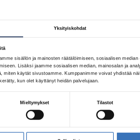
Yksityiskohdat
itä
mme sisällön ja mainosten räätälöimiseen, sosiaalisen median
iseen. Lisäksi jaamme sosiaalisen median, mainosalan ja analy
5200216243
, miten käytät sivustoamme. Kumppanimme voivat yhdistää näitä t
6493
n kerätty, kun olet käyttänyt heidän palvelujaan.
6493
2641
Mieltymykset
Tilastot