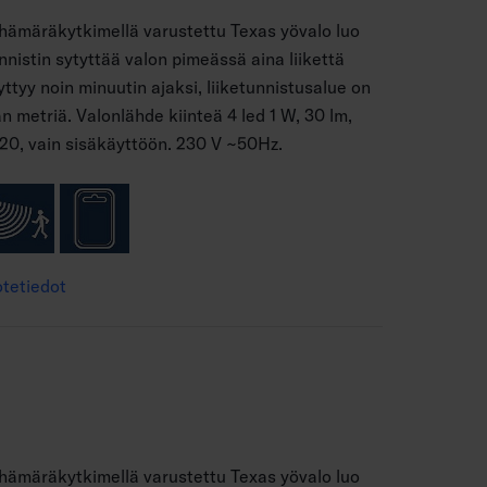
a hämäräkytkimellä varustettu Texas yövalo luo
unnistin sytyttää valon pimeässä aina liikettä
ttyy noin minuutin ajaksi, liiketunnistusalue on
n metriä. Valonlähde kiinteä 4 led 1 W, 30 lm,
20, vain sisäkäyttöön. 230 V ~50Hz.
tetiedot
a hämäräkytkimellä varustettu Texas yövalo luo