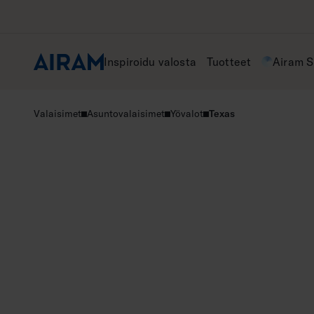
Hyppää
sisältöön
Inspiroidu valosta
Tuotteet
Airam 
Valaisimet
Asuntovalaisimet
Yövalot
Texas