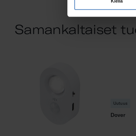
Kiellä
Samankaltaiset tu
Uutuus
Dover