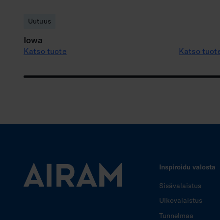
Uutuus
Iowa
Katso tuote
Katso tuot
Inspiroidu valosta
Sisävalaistus
Ulkovalaistus
Tunnelmaa