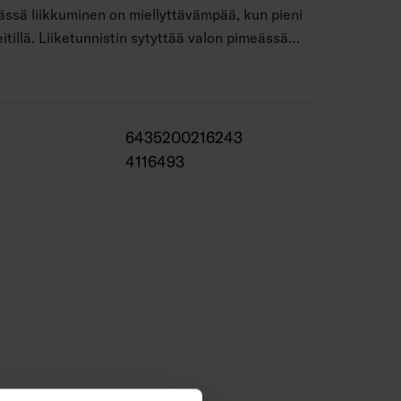
ässä liikkuminen on miellyttävämpää, kun pieni
itillä. Liiketunnistin sytyttää valon pimeässä
ssaan. Valo syttyy noin minuutin ajaksi,
 120° ja alle kahdeksan metriä.
6435200216243
4116493