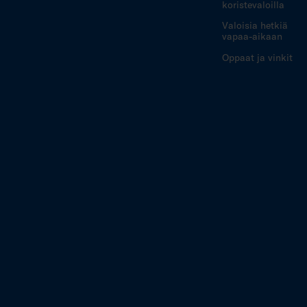
koristevaloilla
Valoisia hetkiä
vapaa-aikaan
Oppaat ja vinkit