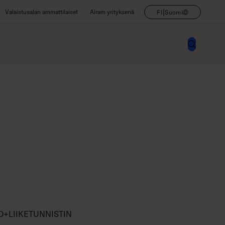
|
Valaistusalan ammattilaiset
Airam yrityksenä
FI
Suomi
D+LIIKETUNNISTIN