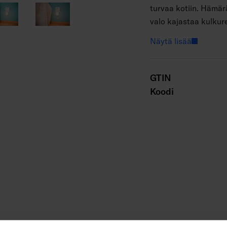
turvaa kotiin. Hämär
valo kajastaa kulkure
aina liikettä havaite
Näytä lisää
liiketunnistusalue on
GTIN
Koodi