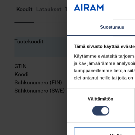
Koodit
Lataukset
Tekniset tiedot
Suostumus
Tuotekoodit
Tämä sivusto käyttää eväste
Käytämme evästeitä tarjoama
ja kävijämäärämme analysoim
GTIN
643
kumppaneillemme tietoja siitä
Koodi
411
olet antanut heille tai joita o
Sähkönumero (FIN)
411
Sähkönumero (SWE)
750
Suostumuksen
Välttämätön
valinta