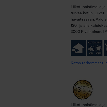
Liiketunnistimella j
turvaa kotiin. Liiket
havaitessaan. Valo sy
120° ja alle kahdeksa
3000 K valkoinen. IP
Katso tarkemmat tuo
Liiketunnistimella j