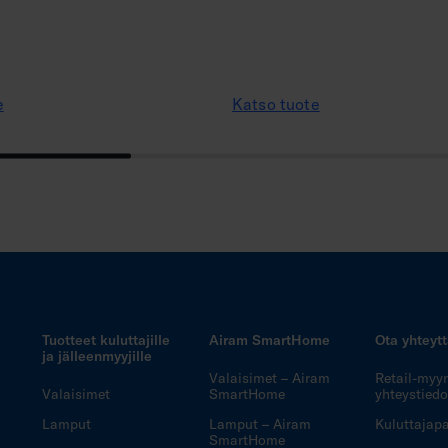
e
Katso tuote
Tuotteet kuluttajille
Airam SmartHome
Ota yhteyt
ja jälleenmyyjille
Valaisimet – Airam
Retail-myy
Valaisimet
SmartHome
yhteystiedo
Lamput
Lamput – Airam
Kuluttajapa
SmartHome