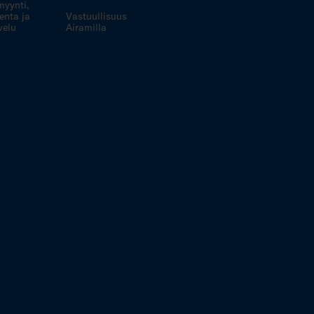
myynti,
enta ja
Vastuullisuus
velu
Airamilla