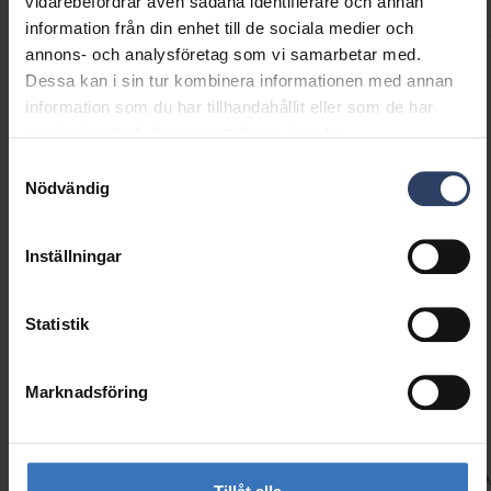
vidarebefordrar även sådana identifierare och annan
information från din enhet till de sociala medier och
annons- och analysföretag som vi samarbetar med.
Dessa kan i sin tur kombinera informationen med annan
Produktkoder
information som du har tillhandahållit eller som de har
samlat in när du har använt deras tjänster.
Samtyckesval
GTIN
6435200313904
Nödvändig
Kod
9479012
Inställningar
Statistik
Liknande produkter
Marknadsföring