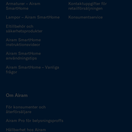
Armaturer – Airam
Kontaktuppgifter för
SmartHome
retailförsäljningen
Lampor – Airam SmartHome
Konsumentservice
Eltillbehör och
säkerhetsprodukter
Airam SmartHome
instruktionsvideor
Airam SmartHome
användningstips
Airam SmartHome – Vanliga
frågor
Om Airam
För konsumenter och
återförsäljare
Airam Pro för belysningsproffs
Hållbarhet hos Airam