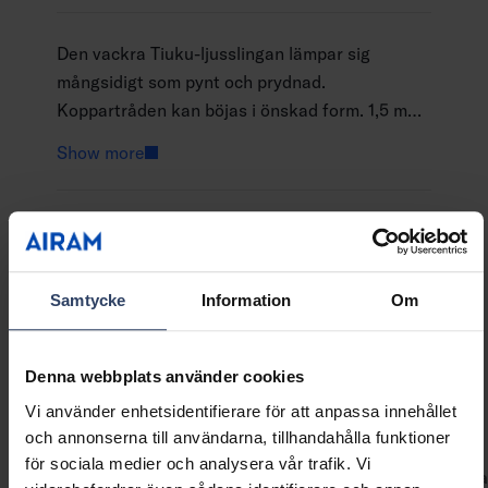
Den vackra Tiuku-ljusslingan lämpar sig
mångsidigt som pynt och prydnad.
Koppartråden kan böjas i önskad form. 1,5 m
lång ljusserie med små klockor och dessutom
Show more
dekorerad med snöflingor.
GTIN
6435200313904
Kod
9479012
Samtycke
Information
Om
Denna webbplats använder cookies
Teknisk information
Vi använder enhetsidentifierare för att anpassa innehållet
och annonserna till användarna, tillhandahålla funktioner
för sociala medier och analysera vår trafik. Vi
Koder
Nedladdningar
Teknisk information
Kompatibla