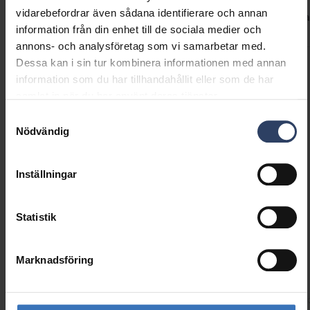
vidarebefordrar även sådana identifierare och annan
Koder
Nedladdningar
Teknisk information
Kompatibla
information från din enhet till de sociala medier och
annons- och analysföretag som vi samarbetar med.
Dessa kan i sin tur kombinera informationen med annan
Produktkoder
information som du har tillhandahållit eller som de har
samlat in när du har använt deras tjänster.
Samtyckesval
Nödvändig
GTIN
6435200313843
Kod
9479000
Inställningar
Statistik
Marknadsföring
Liknande produkter