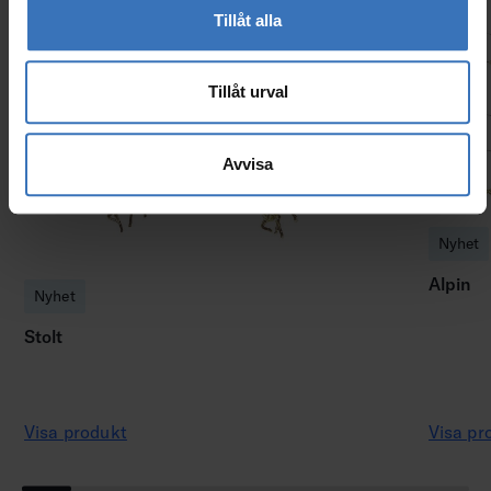
Tillåt alla
Tillåt urval
Avvisa
Nyhet
Alpin
Nyhet
Stolt
Visa produkt
Visa pr