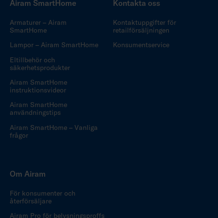
Airam SmartHome
Kontakta oss
Armaturer – Airam
Kontaktuppgifter för
SmartHome
retailförsäljningen
Lampor – Airam SmartHome
Konsumentservice
Eltillbehör och
säkerhetsprodukter
Airam SmartHome
instruktionsvideor
Airam SmartHome
användningstips
Airam SmartHome – Vanliga
frågor
Om Airam
För konsumenter och
återförsäljare
Airam Pro för belysningsproffs