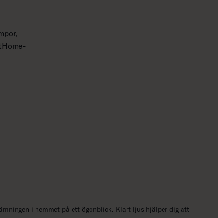
mpor,
artHome-
mningen i hemmet på ett ögonblick. Klart ljus hjälper dig att