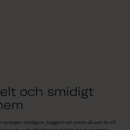
elt och smidigt
 hem
vardagen smidigare, tryggare och precis så som du vill
elysnings- och säkerhetsprodukter styr du hemmet