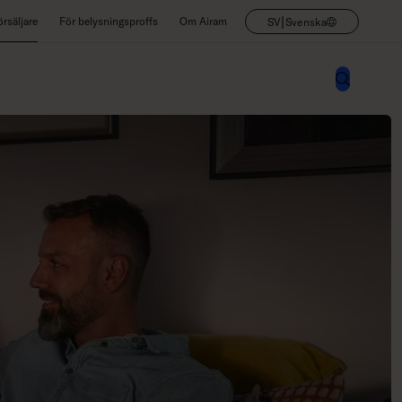
|
rsäljare
För belysningsproffs
Om Airam
SV
Svenska