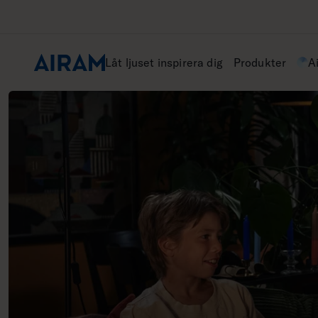
Hoppa
till
innehåll
Låt ljuset inspirera dig
Produkter
A