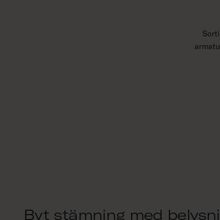
Sort
armatur
Byt stämning med belysn