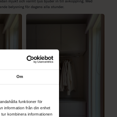
dan mjukt och varmt ljus bjuder in till avkoppling. Med
nde belysning för dagens alla stunder.
Om
andahålla funktioner för
n information från din enhet
 tur kombinera informationen