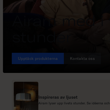
Airam med i
stunder
Upptäck produkterna
Kontakta oss
Inspireras av ljuset
L
Airam lyser upp livets stunder. Se idéerna och 
ä