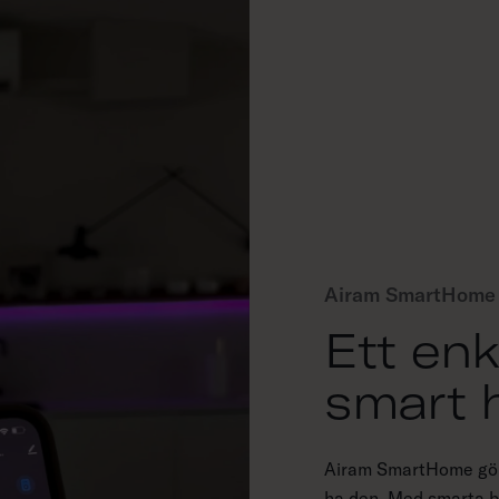
Airam SmartHome
Ett enk
smart
Airam SmartHome gör 
ha den. Med smarta b