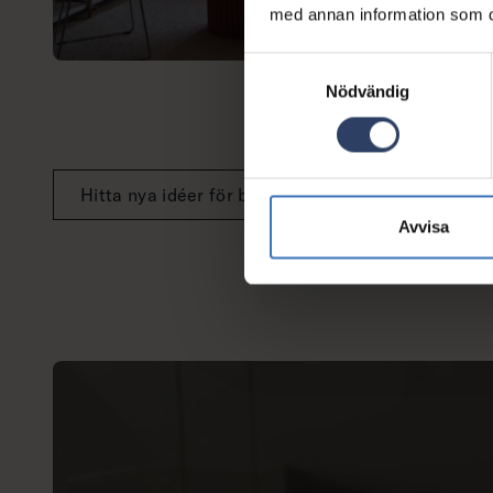
med annan information som du 
Samtyckesval
Nödvändig
Hitta nya idéer för belysning
Avvisa