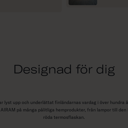
s
m
e
r
Designad för dig
r lyst upp och underlättat finländarnas vardag i över hundra å
 AIRAM på många pålitliga hemprodukter, från lampor till den
röda termosflaskan.