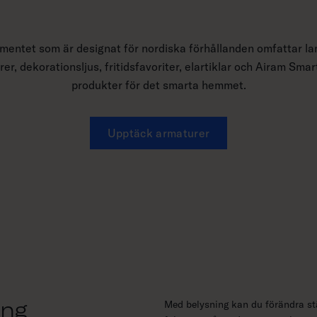
imentet som är designat för nordiska förhållanden omfattar la
er, dekorationsljus, fritidsfavoriter, elartiklar och Airam Sm
produkter för det smarta hemmet.
Upptäck armaturer
ing
Med belysning kan du förändra stä