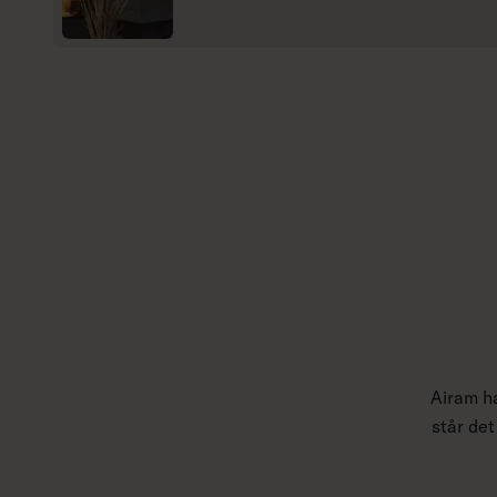
s
m
e
r
Airam ha
står det