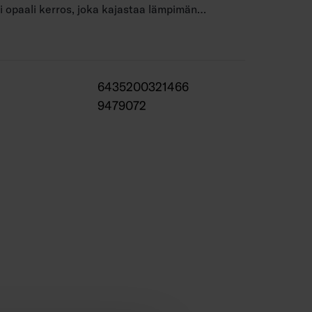
i opaali kerros, joka kajastaa lämpimän
eästi läpi. Valosarja soveltuu ulkokäyttöön ja
puolisesti sekä arkena että kesäisinä
6435200321466
 on saatavana myös muuntajalla toimivana.
9479072