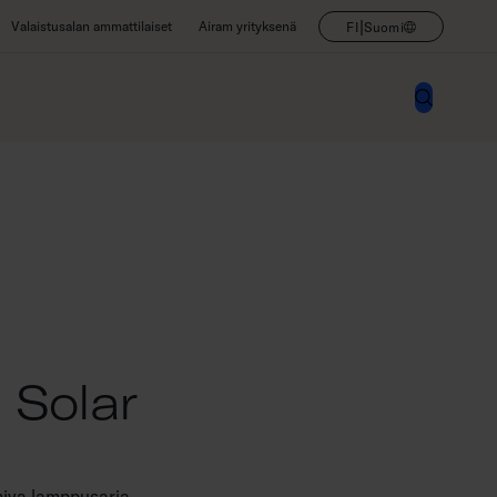
|
Valaistusalan ammattilaiset
Airam yrityksenä
FI
Suomi
 Solar
miva lamppusarja