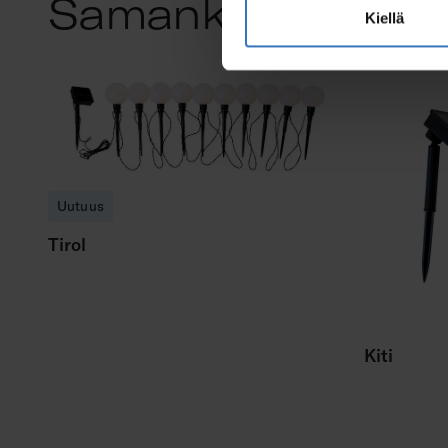
Samankaltaiset tu
Kiellä
Uutuus
Tirol
Kiti