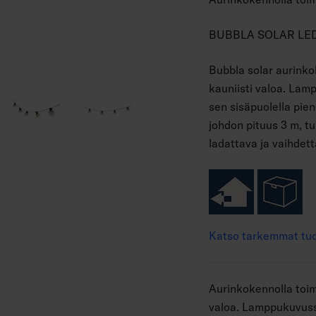
BUBBLA SOLAR LED
Bubbla solar aurinko
kauniisti valoa. Lam
sen sisäpuolella pien
johdon pituus 3 m, 
ladattava ja vaihdet
Katso tarkemmat tuo
Aurinkokennolla toi
valoa. Lamppukuvuss