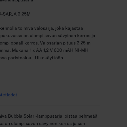
-SARJA 2,25M
kennolla toimiva valosarja, joka kajastaa
ppukuvussa on ulompi savun sävyinen kerros ja
empi opaali kerros. Valosarjan pituus 2,25 m,
tumma. Mukana 1 x AA 1,2 V 600 mAH NI-MH
tava paristoakku. Ulkokäyttöön.
tetiedot
miva Bubbla Solar -lamppusarja loistaa pehmeää
a on ulompi savun sävyinen kerros ja sen