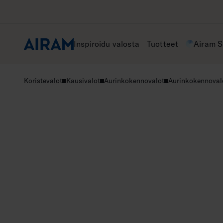
Hyppää
sisältöön
Inspiroidu valosta
Tuotteet
Airam 
Koristevalot
Kausivalot
Aurinkokennovalot
Aurinkokennoval