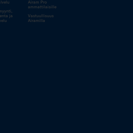
lvelu
Airam Pro
ammattilaisille
myynti,
enta ja
Vastuullisuus
velu
Airamilla