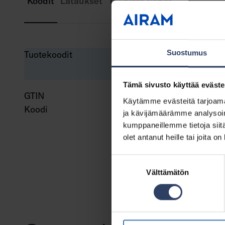
Koodit
Lataukset
Tekniset tiedot
Suostumus
Tuotekoodit
Tämä sivusto käyttää eväste
GTIN
643
Käytämme evästeitä tarjoama
Koodi
947
ja kävijämäärämme analysoim
kumppaneillemme tietoja siitä
olet antanut heille tai joita o
Suostumuksen
Välttämätön
valinta