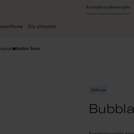
Kuluttajille ja jälleenmyyjille
SmartHome
Ota yhteyttä
osarjat
Bubbla Solar
Uutuus
Bubbla
Aurinkokennolla toi