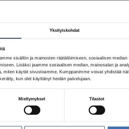
Yksityiskohdat
itä
5200321466
mme sisällön ja mainosten räätälöimiseen, sosiaalisen median
9072
iseen. Lisäksi jaamme sosiaalisen median, mainosalan ja analy
, miten käytät sivustoamme. Kumppanimme voivat yhdistää näitä t
n kerätty, kun olet käyttänyt heidän palvelujaan.
Mieltymykset
Tilastot