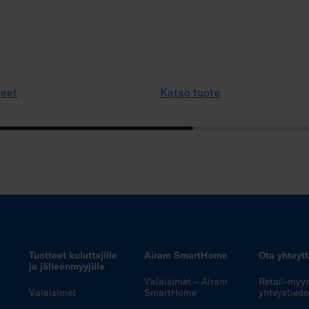
teet
Katso tuote
Tuotteet kuluttajille
Airam SmartHome
Ota yhteyt
ja jälleenmyyjille
Valaisimet – Airam
Retail-myy
Valaisimet
SmartHome
yhteystiedo