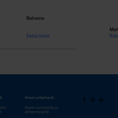
Bahama
Mal
Katso tuote
Kats
tä
Airam yrityksenä
nnin
Airam kuluttajille ja
t
jälleenmyyjille