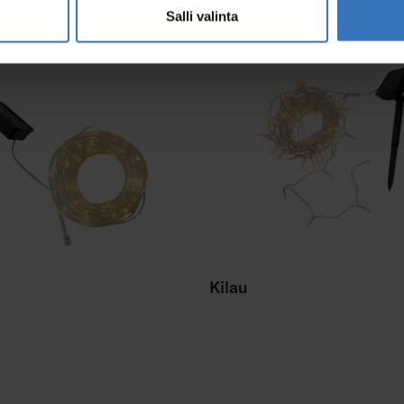
otteet
Salli valinta
Kilau