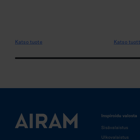
Katso tuote
Katso tuot
Inspiroidu valosta
Sisävalaistus
Ulkovalaistus