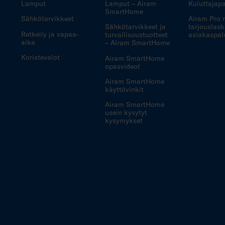
Lamput
Lamput – Airam
Kuluttajapa
SmartHome
Sähkötarvikkeet
Airam Pro 
Sähkötarvikkeet ja
tarjouslask
Retkeily ja vapaa-
turvallisuustuotteet
asiakaspal
aika
– Airam SmartHome
Koristevalot
Airam SmartHome
opasvideot
Airam SmartHome
käyttövinkit
Airam SmartHome
usein kysytyt
kysymykset