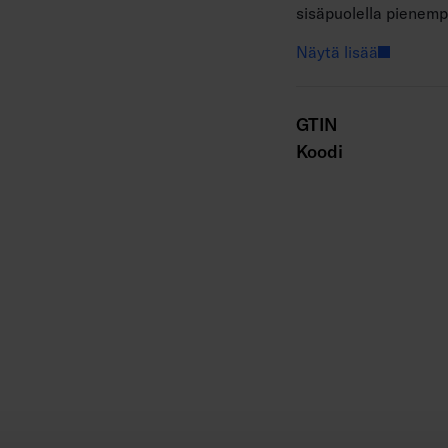
sisäpuolella pienemp
valkoista valoa pehm
Näytä lisää
sillä koristelee moni
juhlapäivinä.
GTIN
Bubbla-lamppusarjaa
Koodi