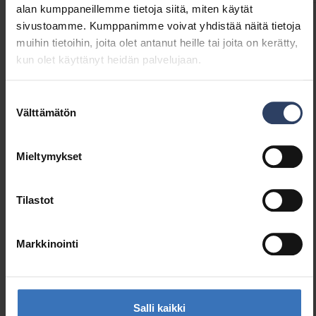
alan kumppaneillemme tietoja siitä, miten käytät
sivustoamme. Kumppanimme voivat yhdistää näitä tietoja
Tuotekoodit
muihin tietoihin, joita olet antanut heille tai joita on kerätty,
kun olet käyttänyt heidän palvelujaan.
GTIN
6435200284501
Suostumuksen
Koodi
9610498
Välttämätön
valinta
Sähkönumero (SWE)
7508821
Mieltymykset
Tilastot
Samankaltaiset tuotteet
Markkinointi
Salli kaikki