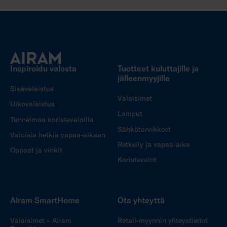
Inspiroidu valosta
Tuotteet kuluttajille ja
jälleenmyyjille
Sisävalaistus
Valaisimet
Ulkovalaistus
Lamput
Tunnelmaa koristevaloilla
Sähkötarvikkeet
Valoisia hetkiä vapaa-aikaan
Retkeily ja vapaa-aika
Oppaat ja vinkit
Koristevalot
Airam SmartHome
Ota yhteyttä
Valaisimet – Airam
Retail-myynnin yhteystiedot