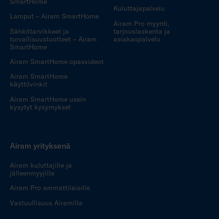
SmartHome
Kuluttajapalvelu
Lamput – Airam SmartHome
Airam Pro myynti,
Sähkötarvikkeet ja
tarjouslaskenta ja
turvallisuustuotteet – Airam
asiakaspalvelu
SmartHome
Airam SmartHome opasvideot
Airam SmartHome
käyttövinkit
Airam SmartHome usein
kysytyt kysymykset
Airam yrityksenä
Airam kuluttajille ja
jälleenmyyjille
Airam Pro ammattilaisille
Vastuullisuus Airamilla