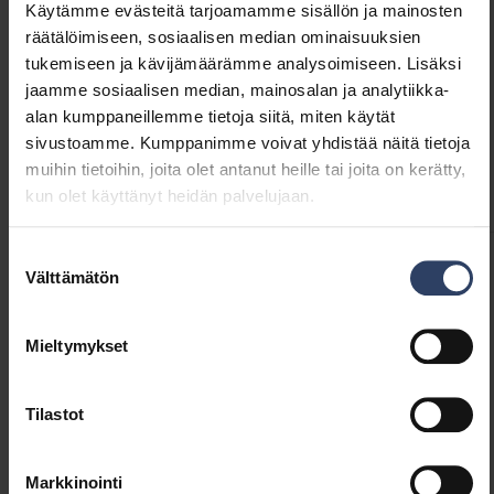
Käytämme evästeitä tarjoamamme sisällön ja mainosten
selluloosakuidusta ja uusiutuvista
räätälöimiseen, sosiaalisen median ominaisuuksien
materiaaleista valmistetusta biopolymeeristä.
tukemiseen ja kävijämäärämme analysoimiseen. Lisäksi
Raaka-aineet saadaan puun ja sellun
jaamme sosiaalisen median, mainosalan ja analytiikka-
jalostuksen sivuvirroista ja tähteistä. Keravalla
Tekniset tiedot
alan kumppaneillemme tietoja siitä, miten käytät
suunnitellun Pinea R -valaisimen runko ja kupu
sivustoamme. Kumppanimme voivat yhdistää näitä tietoja
puristetaan Suomessa ja tuote valmistetaan
muihin tietoihin, joita olet antanut heille tai joita on kerätty,
Koodit
Lataukset
Tekniset tiedot
Airamin Lahden tehtaalla - tuotteella on
kun olet käyttänyt heidän palvelujaan.
Avainlippu.
Suostumuksen
Välttämätön
Tuotekoodit
valinta
Mieltymykset
GTIN
6435200019738
Koodi
9610774
Tilastot
Markkinointi