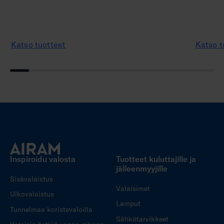
Katso tuotteet
Katso t
Inspiroidu valosta
Tuotteet kuluttajille ja
jälleenmyyjille
Sisävalaistus
Valaisimet
Ulkovalaistus
Lamput
Tunnelmaa koristevaloilla
Sähkötarvikkeet