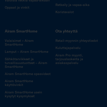
Valoisia hetkiä vapaa-aikaan
Retkeily ja vapaa-aika
Oppaat ja vinkit
Koristevalot
Airam SmartHome
Ota yhteyttä
Valaisimet – Airam
Retail-myynnin yhteystiedot
SmartHome
Kuluttajapalvelu
Lamput – Airam SmartHome
Airam Pro myynti,
Sähkötarvikkeet ja
tarjouslaskenta ja
turvallisuustuotteet – Airam
asiakaspalvelu
SmartHome
Airam SmartHome opasvideot
Airam SmartHome
käyttövinkit
Airam SmartHome usein
kysytyt kysymykset