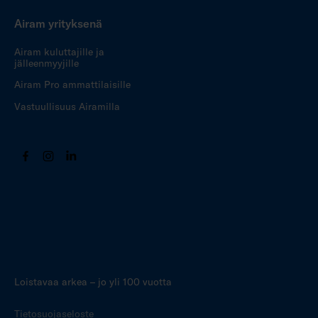
Airam yrityksenä
Airam kuluttajille ja
jälleenmyyjille
Airam Pro ammattilaisille
Vastuullisuus Airamilla
Loistavaa arkea – jo yli 100 vuotta
Tietosuojaseloste