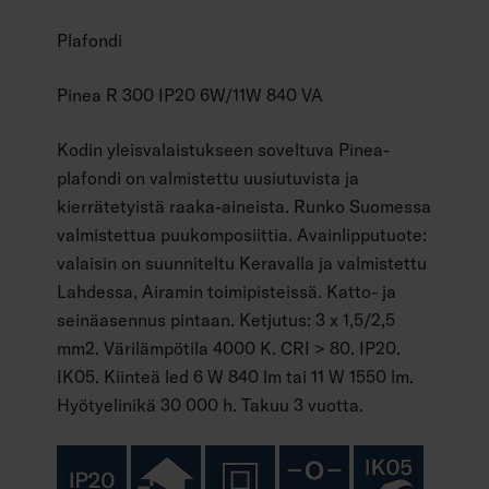
Plafondi
Pinea R 300 IP20 6W/11W 840 VA
Kodin yleisvalaistukseen soveltuva Pinea-
plafondi on valmistettu uusiutuvista ja
kierrätetyistä raaka-aineista. Runko Suomessa
valmistettua puukomposiittia. Avainlipputuote:
valaisin on suunniteltu Keravalla ja valmistettu
Lahdessa, Airamin toimipisteissä. Katto- ja
seinäasennus pintaan. Ketjutus: 3 x 1,5/2,5
mm2. Värilämpötila 4000 K. CRI > 80. IP20.
IK05. Kiinteä led 6 W 840 lm tai 11 W 1550 lm.
Hyötyelinikä 30 000 h. Takuu 3 vuotta.