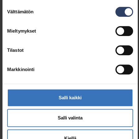
Scandic Spot S 2XGU10 WH
Suostumuksen
643520
Välttämätön
valinta
Mieltymykset
Tilastot
Samankaltaiset tuotteet
Markkinointi
Salli kaikki
Salli valinta
Kiellä