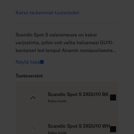
Katso tarkemmat tuotetiedot
Scandic Spot S valaisimessa on kaksi
varjostinta, joihin voit valita haluamasi GU10-
kantaiset led-lamput Airamin monipuolisesta
lamppuvaikoimasta. Tyylikäs kohdevalo sopii
Näytä lisää
skandinaaviseen sisustukseen. Runkoväristä
kaksi eri vaihtoehtoa: valkoinen tai musta. Voit
Tuoteversiot
kohdistaa valokeilat erikseen lamppukuvusta
kääntämällä. Valaisin on helppo asentaa joko
Scandic Spot S 2XGU10 BK
suoraan kattoon tai asennusrasiaan. Scandic-
L
Katso tuote
valaisinperheeseen kuuluu myös Scandic Spot
u
L -valaisin.
e
l
Scandic Spot S 2XGU10 WH
i
L
Katso tuote