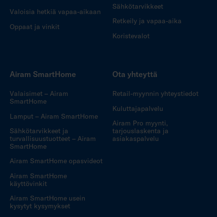
Sähkötarvikkeet
Valoisia hetkiä vapaa-aikaan
Retkeily ja vapaa-aika
Oppaat ja vinkit
Koristevalot
Airam SmartHome
Ota yhteyttä
Valaisimet – Airam
Retail-myynnin yhteystiedot
SmartHome
Kuluttajapalvelu
Lamput – Airam SmartHome
Airam Pro myynti,
Sähkötarvikkeet ja
tarjouslaskenta ja
turvallisuustuotteet – Airam
asiakaspalvelu
SmartHome
Airam SmartHome opasvideot
Airam SmartHome
käyttövinkit
Airam SmartHome usein
kysytyt kysymykset