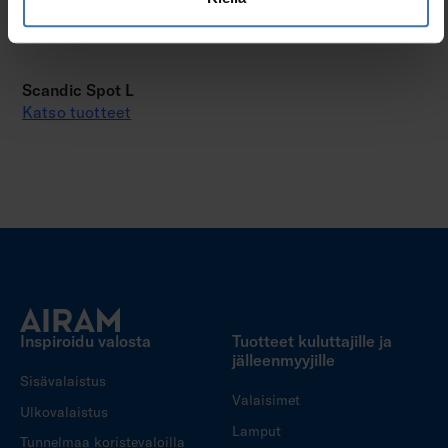
Scandic Spot L
Katso tuotteet
Inspiroidu valosta
Tuotteet kuluttajille ja
jälleenmyyjille
Sisävalaistus
Valaisimet
Ulkovalaistus
Lamput
Tunnelmaa koristevaloilla