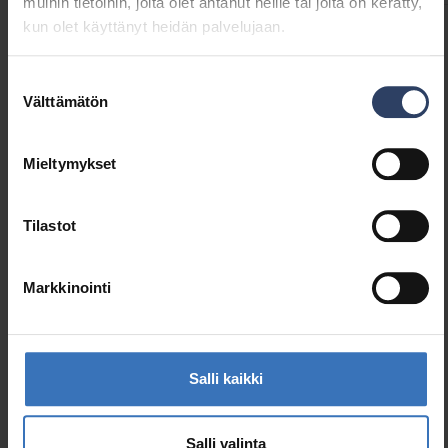
muihin tietoihin, joita olet antanut heille tai joita on kerätty,
kun olet käyttänyt heidän palvelujaan.
Tuotekoodit
Suostumuksen
Välttämätön
valinta
GTIN
6435200300867
Koodi
9610575
Mieltymykset
Sähkönumero (SWE)
7403671
Tilastot
Markkinointi
Samankaltaiset tuotteet
Salli kaikki
Salli valinta