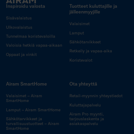
Inspiroidu valosta
Tuotteet kuluttajille ja
jälleenmyyjille
Sisävalaistus
Valaisimet
Ulkovalaistus
Lamput
Tunnelmaa koristevaloilla
Sähkötarvikkeet
Valoisia hetkiä vapaa-aikaan
Retkeily ja vapaa-aika
Oppaat ja vinkit
Koristevalot
Airam SmartHome
Ota yhteyttä
Valaisimet – Airam
Retail-myynnin yhteystiedot
SmartHome
Kuluttajapalvelu
Lamput – Airam SmartHome
Airam Pro myynti,
Sähkötarvikkeet ja
tarjouslaskenta ja
turvallisuustuotteet – Airam
asiakaspalvelu
SmartHome