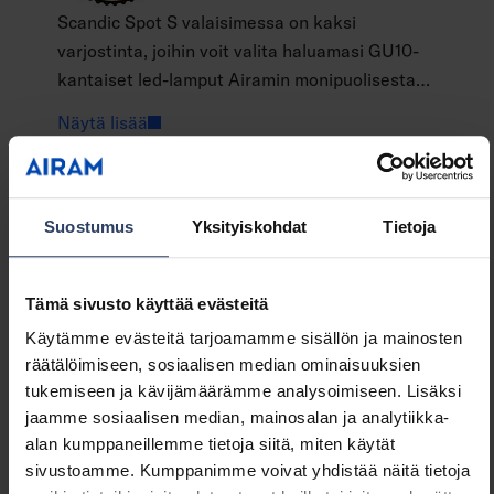
Scandic Spot S valaisimessa on kaksi
varjostinta, joihin voit valita haluamasi GU10-
kantaiset led-lamput Airamin monipuolisesta
lamppuvaikoimasta. Tyylikäs kohdevalo sopii
Näytä lisää
skandinaaviseen sisustukseen. Runkoväristä
kaksi eri vaihtoehtoa: valkoinen tai musta. Voit
kohdistaa valokeilat erikseen lamppukuvusta
GTIN
6435200300867
kääntämällä. Valaisin on helppo asentaa joko
Koodi
9610575
Suostumus
Yksityiskohdat
Tietoja
suoraan kattoon tai asennusrasiaan. Scandic-
valaisinperheeseen kuuluu myös Scandic Spot
Tämä sivusto käyttää evästeitä
L -valaisin.
Käytämme evästeitä tarjoamamme sisällön ja mainosten
räätälöimiseen, sosiaalisen median ominaisuuksien
Tekniset tiedot
tukemiseen ja kävijämäärämme analysoimiseen. Lisäksi
jaamme sosiaalisen median, mainosalan ja analytiikka-
alan kumppaneillemme tietoja siitä, miten käytät
Koodit
Tuoteversiot
Lataukset
Tekniset tiedot
sivustoamme. Kumppanimme voivat yhdistää näitä tietoja