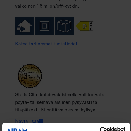
valkoinen 1,5 m, on/off-kytkin.
Katso tarkemmat tuotetiedot
Stella Clip -kohdevalaisimella voit korvata
pöytä- tai seinävalaisimen pysyvästi tai
tilapäisesti. Kiinnitä valo esim. hyllyyn,
pöydänreunaan tai sängynpäätyyn näppärällä
Näytä lisää
klipsillä. Klipsikiinnitys vapauttaa työtilaa