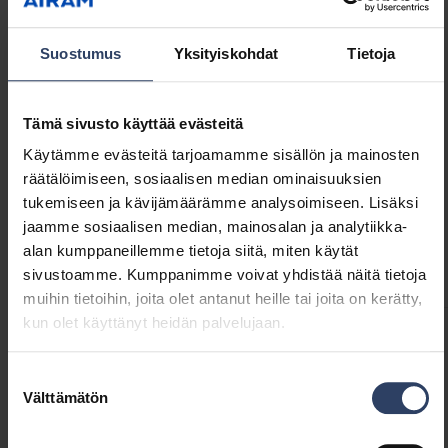
pöydällä ja kohdevalaisimen paikkaa on helppo
muuttaa tarpeen mukaan. Siron ja pelkistetyn
GTIN
6435200285201
Suostumus
Yksityiskohdat
Tietoja
valaisimen kiinteä led-valonlähde antaa 280 lm
Koodi
9610503
valotehon, valon sävy on valkoinen 3000 K.
Taipuisan metallivarren avulla valo on helppo
Tämä sivusto käyttää evästeitä
suunnata vapaasti ja osoittaa juuri sopivaan
Käytämme evästeitä tarjoamamme sisällön ja mainosten
kohtaan.
räätälöimiseen, sosiaalisen median ominaisuuksien
Tekniset tiedot
tukemiseen ja kävijämäärämme analysoimiseen. Lisäksi
jaamme sosiaalisen median, mainosalan ja analytiikka-
alan kumppaneillemme tietoja siitä, miten käytät
Koodit
Tuoteversiot
Lataukset
Tekniset tiedot
sivustoamme. Kumppanimme voivat yhdistää näitä tietoja
muihin tietoihin, joita olet antanut heille tai joita on kerätty,
kun olet käyttänyt heidän palvelujaan.
Tuotekoodit
Suostumuksen
Välttämätön
valinta
GTIN
6435200285201