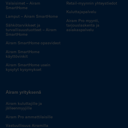
Valaisimet – Airam
Retail-myynnin yhteystiedot
SmartHome
Kuluttajapalvelu
Lamput – Airam SmartHome
Airam Pro myynti,
Sähkötarvikkeet ja
tarjouslaskenta ja
turvallisuustuotteet – Airam
asiakaspalvelu
SmartHome
Airam SmartHome opasvideot
Airam SmartHome
käyttövinkit
Airam SmartHome usein
kysytyt kysymykset
Airam yrityksenä
Airam kuluttajille ja
jälleenmyyjille
Airam Pro ammattilaisille
Vastuullisuus Airamilla