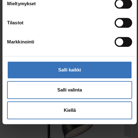
Koodi
9610503
Mieltymykset
Sähkönumero (SWE)
7508068
Tilastot
Markkinointi
Samankaltaiset tuotteet
Salli kaikki
Salli valinta
Kiellä