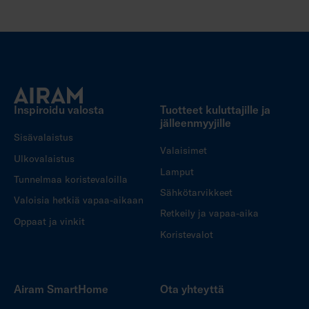
Inspiroidu valosta
Tuotteet kuluttajille ja
jälleenmyyjille
Sisävalaistus
Valaisimet
Ulkovalaistus
Lamput
Tunnelmaa koristevaloilla
Sähkötarvikkeet
Valoisia hetkiä vapaa-aikaan
Retkeily ja vapaa-aika
Oppaat ja vinkit
Koristevalot
Airam SmartHome
Ota yhteyttä