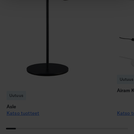
Uutuus
Airam K
Uutuus
Asle
Katso tuotteet
Katso t