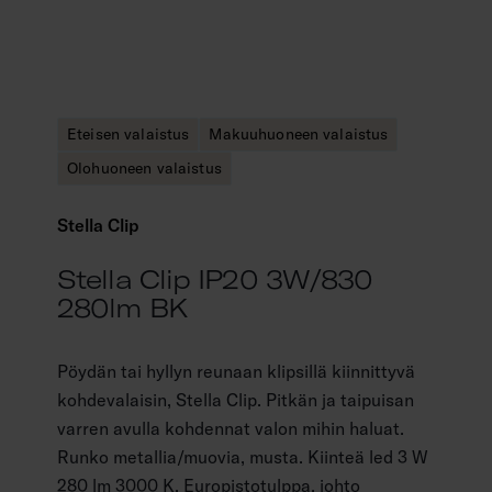
Eteisen valaistus
Makuuhuoneen valaistus
Olohuoneen valaistus
Stella Clip
Stella Clip IP20 3W/830
280lm BK
Pöydän tai hyllyn reunaan klipsillä kiinnittyvä
kohdevalaisin, Stella Clip. Pitkän ja taipuisan
varren avulla kohdennat valon mihin haluat.
Runko metallia/muovia, musta. Kiinteä led 3 W
280 lm 3000 K. Europistotulppa, johto