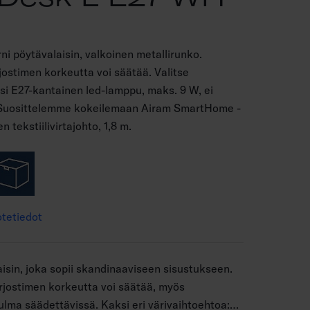
i pöytävalaisin, valkoinen metallirunko.
jostimen korkeutta voi säätää. Valitse
i E27-kantainen led-lamppu, maks. 9 W, ei
. Suosittelemme kokeilemaan Airam SmartHome -
n tekstiilivirtajohto, 1,8 m.
tetiedot
aisin, joka sopii skandinaaviseen sisustukseen.
rjostimen korkeutta voi säätää, myös
ulma säädettävissä. Kaksi eri värivaihtoehtoa: