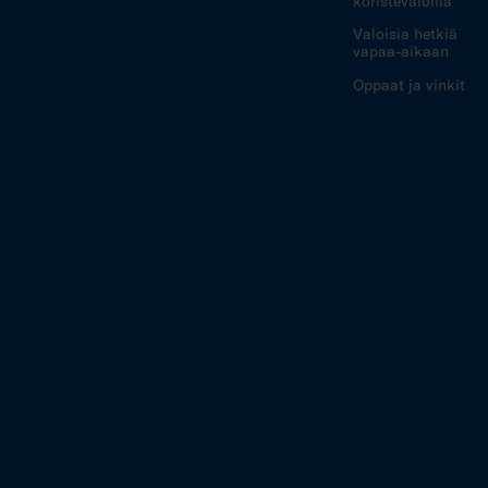
koristevaloilla
Valoisia hetkiä
vapaa-aikaan
Oppaat ja vinkit