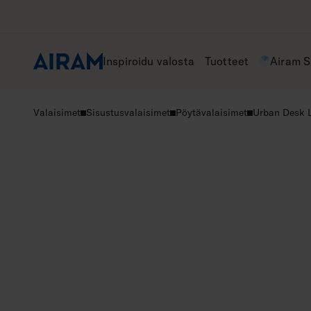
Hyppää
sisältöön
Inspiroidu valosta
Tuotteet
Airam 
Valaisimet
Sisustusvalaisimet
Pöytävalaisimet
Urban Desk 