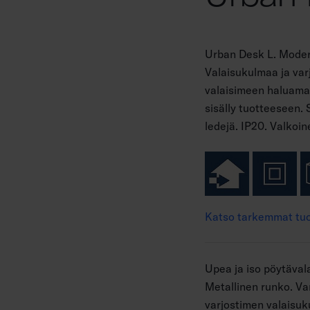
Urban Desk L. Modern
Valaisukulmaa ja var
valaisimeen haluamas
sisälly tuotteeseen
ledejä. IP20. Valkoine
Katso tarkemmat tuo
Upea ja iso pöytäval
Metallinen runko. Va
varjostimen valaisuk