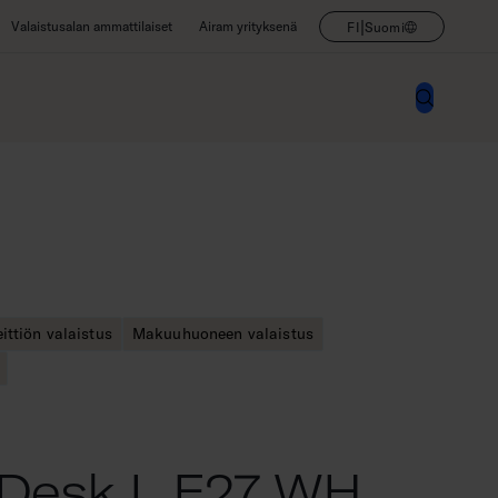
|
Valaistusalan ammattilaiset
Airam yrityksenä
FI
Suomi
ittiön valaistus
Makuuhuoneen valaistus
Desk L E27 WH