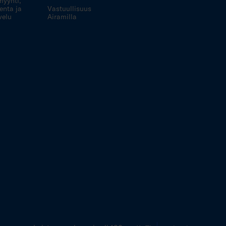
myynti,
enta ja
Vastuullisuus
velu
Airamilla