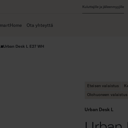
Kuluttajille ja jälleenmyyjille
SmartHome
Ota yhteyttä
L
Urban Desk L E27 WH
Eteisen valaistus
Ke
Olohuoneen valaistus
Urban Desk L
Urban 