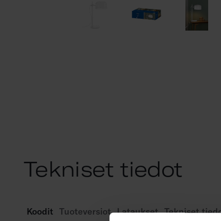
Tekniset tiedot
Koodit
Tuoteversiot
Lataukset
Tekniset tied