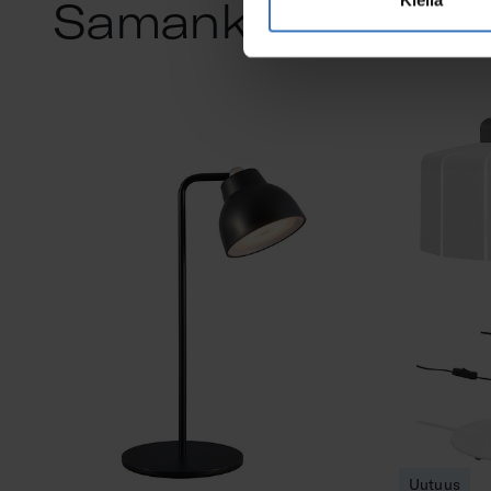
Samankaltaiset tu
Uutuus