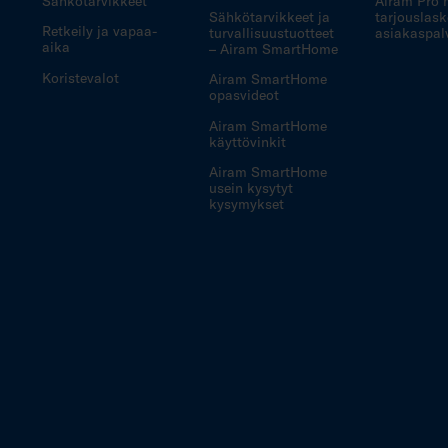
Sähkötarvikkeet
Airam Pro 
Sähkötarvikkeet ja
tarjouslask
Retkeily ja vapaa-
turvallisuustuotteet
asiakaspal
aika
– Airam SmartHome
Koristevalot
Airam SmartHome
opasvideot
Airam SmartHome
käyttövinkit
Airam SmartHome
usein kysytyt
kysymykset