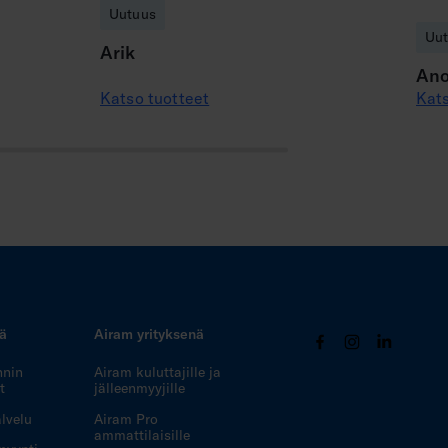
Uutuus
Uu
Arik
Ano
Katso tuotteet
Kats
tä
Airam yrityksenä
nnin
Airam kuluttajille ja
t
jälleenmyyjille
lvelu
Airam Pro
ammattilaisille