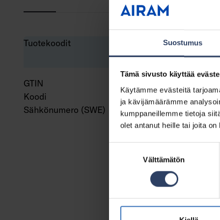
Tuotekoodit
Suostumus
Tämä sivusto käyttää eväste
GTIN
643
Käytämme evästeitä tarjoama
Koodi
961
ja kävijämäärämme analysoim
Sähkönumero (SWE)
750
kumppaneillemme tietoja siitä
olet antanut heille tai joita o
Suostumuksen
Välttämätön
valinta
Kiellä