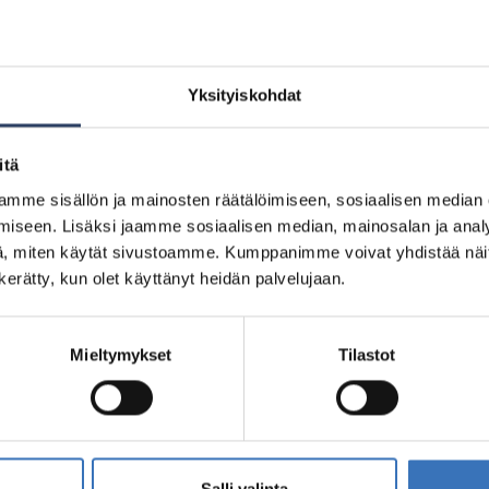
Yksityiskohdat
itä
5200300782
mme sisällön ja mainosten räätälöimiseen, sosiaalisen median
0567
iseen. Lisäksi jaamme sosiaalisen median, mainosalan ja analy
9687
, miten käytät sivustoamme. Kumppanimme voivat yhdistää näitä t
n kerätty, kun olet käyttänyt heidän palvelujaan.
Mieltymykset
Tilastot
Salli valinta