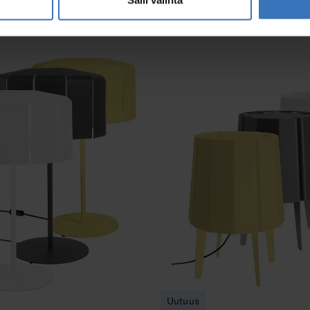
otteet
Uutuus