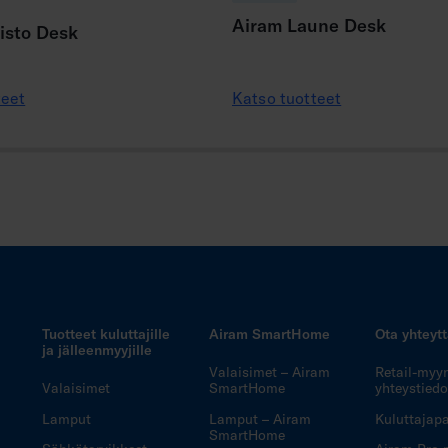
Airam Laune Desk
isto Desk
teet
Katso tuotteet
Tuotteet kuluttajille
Airam SmartHome
Ota yhteyt
ja jälleenmyyjille
Valaisimet – Airam
Retail-myy
Valaisimet
SmartHome
yhteystiedo
Lamput
Lamput – Airam
Kuluttajapa
SmartHome