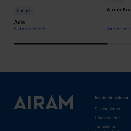
Airam Kar
Uutuus
Asle
Katso tuotteet
Katso tuot
Inspiroidu valosta
Sisävalaistus
Ulkovalaistus
Tunnelmaa