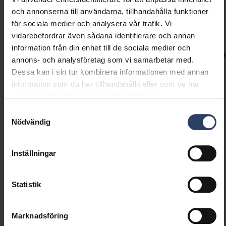
och annonserna till användarna, tillhandahålla funktioner
Teknisk information
för sociala medier och analysera vår trafik. Vi
vidarebefordrar även sådana identifierare och annan
information från din enhet till de sociala medier och
Koder
Produktversioner
Nedladdningar
Teknisk infor
annons- och analysföretag som vi samarbetar med.
Dessa kan i sin tur kombinera informationen med annan
information som du har tillhandahållit eller som de har
samlat in när du har använt deras tjänster.
Produktkoder
Samtyckesval
Nödvändig
GTIN
6435200316448
Kod
9610684
Inställningar
Statistik
Marknadsföring