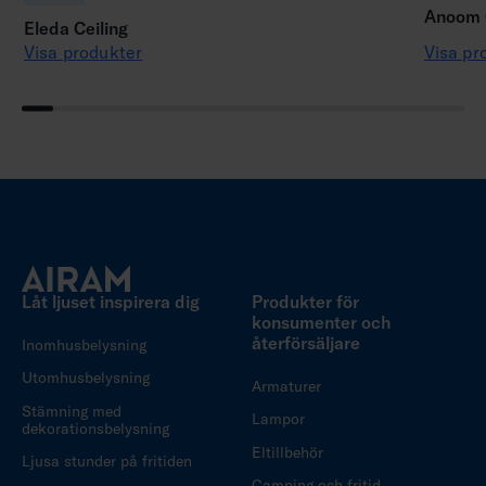
Anoom C
Eleda Ceiling
Visa produkter
Visa pr
Låt ljuset inspirera dig
Produkter för
konsumenter och
återförsäljare
Inomhusbelysning
Utomhusbelysning
Armaturer
Stämning med
Lampor
dekorationsbelysning
Eltillbehör
Ljusa stunder på fritiden
Camping och fritid