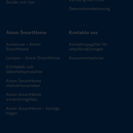
Guider och tips
Dekorationsbelysning
Airam SmartHome
Kontakta oss
Armaturer – Airam
Kontaktuppgifter för
SmartHome
retailförsäljningen
Lampor – Airam SmartHome
Konsumentservice
Eltillbehör och
säkerhetsprodukter
Airam SmartHome
instruktionsvideor
Airam SmartHome
användningstips
Airam SmartHome – Vanliga
frågor