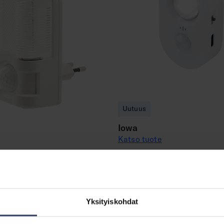
Uutuus
Iowa
Katso tuote
e
Yksityiskohdat