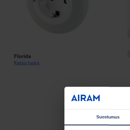
Florida
Katso tuote
Texas
Katso tuot
Suostumus