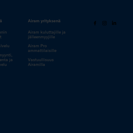
tä
Airam yrityksenä
nnin
Airam kuluttajille ja
t
jälleenmyyjille
lvelu
Airam Pro
ammattilaisille
myynti,
enta ja
Vastuullisuus
velu
Airamilla