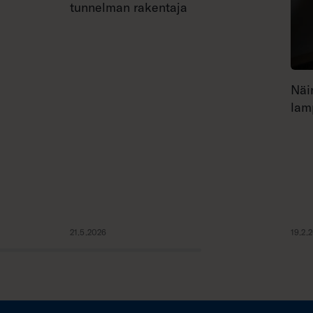
tunnelman rakentaja
Näi
lam
21.5.2026
19.2.