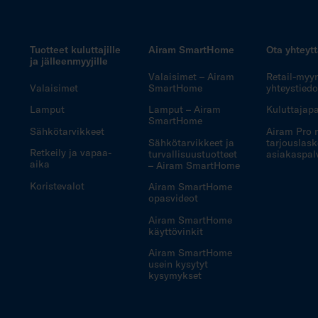
Tuotteet kuluttajille
Airam SmartHome
Ota yhteyt
ja jälleenmyyjille
Valaisimet – Airam
Retail-myy
Valaisimet
SmartHome
yhteystiedo
Lamput
Lamput – Airam
Kuluttajapa
SmartHome
Sähkötarvikkeet
Airam Pro 
Sähkötarvikkeet ja
tarjouslask
Retkeily ja vapaa-
turvallisuustuotteet
asiakaspal
aika
– Airam SmartHome
Koristevalot
Airam SmartHome
opasvideot
Airam SmartHome
käyttövinkit
Airam SmartHome
usein kysytyt
kysymykset