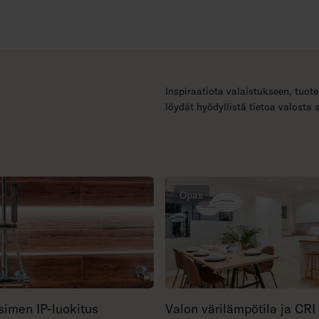
Inspiraatiota valaistukseen, tuote
löydät hyödyllistä tietoa valosta 
Opas
simen IP-luokitus
Valon värilämpötila ja CRI