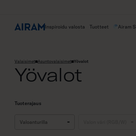
Hyppää
sisältöön
Inspiroidu valosta
Tuotteet
Airam 
Valaisimet
Asuntovalaisimet
Yövalot
Yövalot
Tuoterajaus
Valoanturilla
Valon väri (RGB/W)