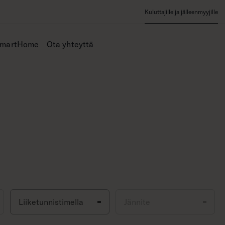
Kuluttajille ja jälleenmyyjille
SmartHome
Ota yhteyttä
Liiketunnistimella
Jännite