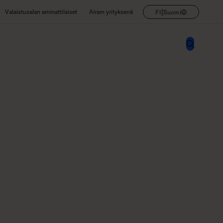
|
Valaistusalan ammattilaiset
Airam yrityksenä
FI
Suomi