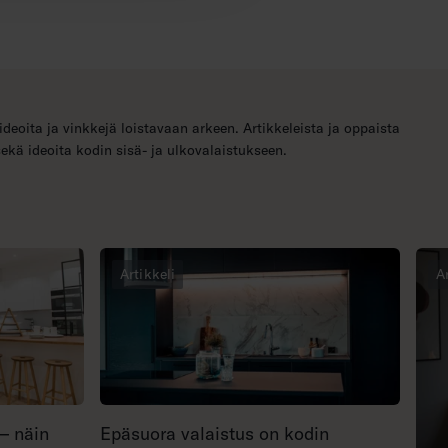
ideoita ja vinkkejä loistavaan arkeen. Artikkeleista ja oppaista
sekä ideoita kodin sisä- ja ulkovalaistukseen.
Artikkeli
A
 – näin
Epäsuora valaistus on kodin