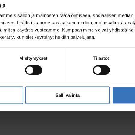
itä
mme sisällön ja mainosten räätälöimiseen, sosiaalisen median
iseen. Lisäksi jaamme sosiaalisen median, mainosalan ja analy
, miten käytät sivustoamme. Kumppanimme voivat yhdistää näitä t
n kerätty, kun olet käyttänyt heidän palvelujaan.
Mieltymykset
Tilastot
e
Salli valinta