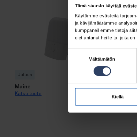
Tämä sivusto käyttää eväste
Käytämme evästeitä tarjoama
ja kävijämäärämme analysoim
kumppaneillemme tietoja siitä
olet antanut heille tai joita o
Suostumuksen
Välttämätön
valinta
Uutuus
Uutuus
Maine
Oregon
Katso tuote
Katso tuot
Kiellä