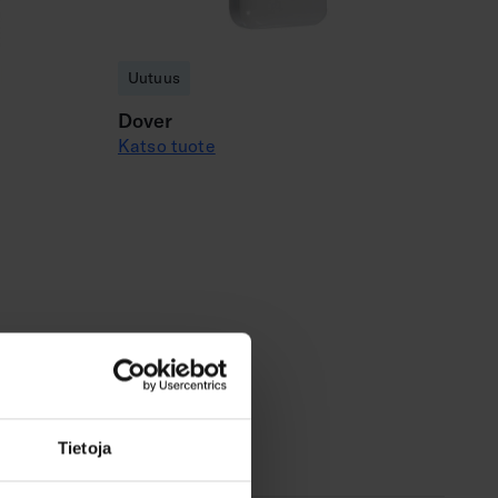
Uutuus
Dover
Katso tuote
Tietoja