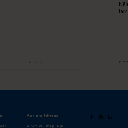
Näi
lam
21.5.2026
19.2.
tä
Airam yrityksenä
nnin
Airam kuluttajille ja