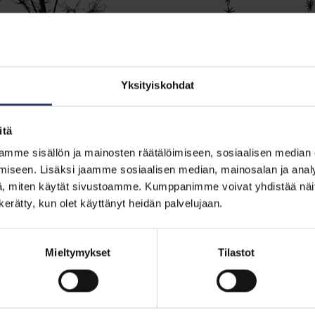
Uutuus
Yksityiskohdat
Hailo Wreath
Katso tuote
itä
mme sisällön ja mainosten räätälöimiseen, sosiaalisen median
e
iseen. Lisäksi jaamme sosiaalisen median, mainosalan ja analy
, miten käytät sivustoamme. Kumppanimme voivat yhdistää näitä t
n kerätty, kun olet käyttänyt heidän palvelujaan.
Mieltymykset
Tilastot