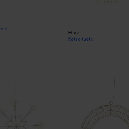
teet
Elsie
Katso tuote