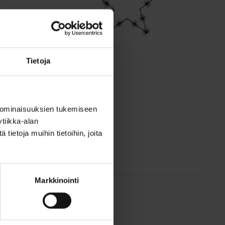
Tietoja
Uutuus
Hailo Star
Katso tuote
 ominaisuuksien tukemiseen
tiikka-alan
ietoja muihin tietoihin, joita
Markkinointi