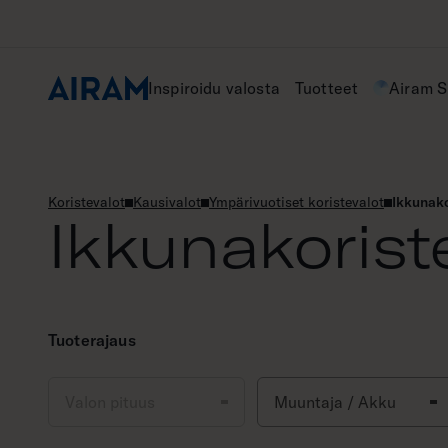
Hyppää
sisältöön
Inspiroidu valosta
Tuotteet
Airam 
Koristevalot
Kausivalot
Ympärivuotiset koristevalot
Ikkunako
Ikkunakorist
Tuoterajaus
Valon pituus
Muuntaja / Akku