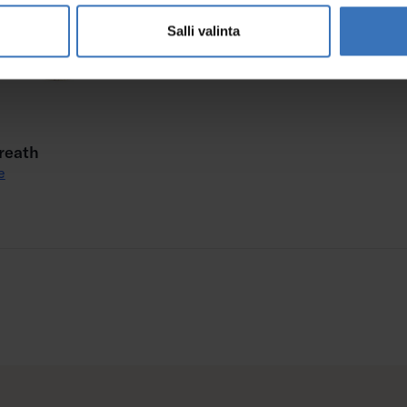
Salli valinta
reath
e