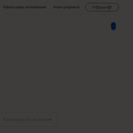
|
Valaistusalan ammattilaiset
Airam yrityksenä
FI
Suomi
Kaukosäädin mukana