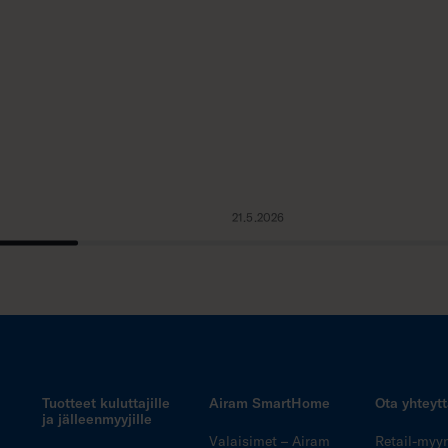
21.5.2026
Tuotteet kuluttajille
Airam SmartHome
Ota yhteyt
ja jälleenmyyjille
Valaisimet – Airam
Retail-myy