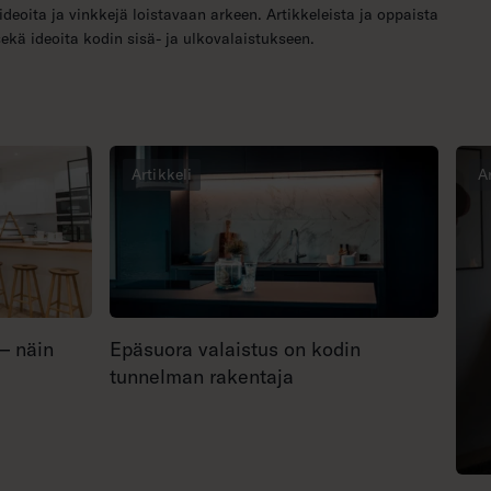
ideoita ja vinkkejä loistavaan arkeen. Artikkeleista ja oppaista
sekä ideoita kodin sisä- ja ulkovalaistukseen.
Artikkeli
A
 – näin
Epäsuora valaistus on kodin
tunnelman rakentaja