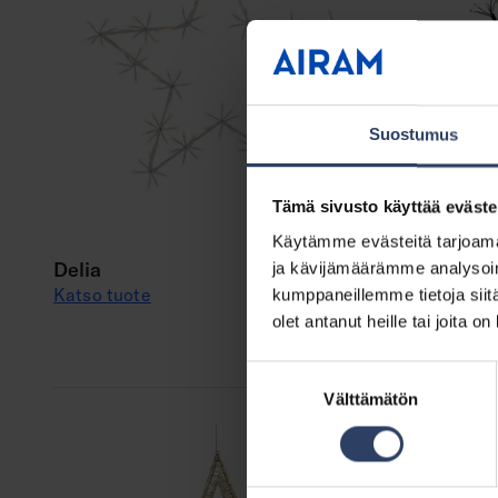
Suostumus
Uutuus
Tämä sivusto käyttää eväste
Hedda
Käytämme evästeitä tarjoama
Katso tuot
Delia
ja kävijämäärämme analysoim
Katso tuote
kumppaneillemme tietoja siitä
olet antanut heille tai joita o
Suostumuksen
Välttämätön
valinta