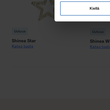
Kiellä
Uutuus
Uutuus
Shinea Star
Shinea W
Katso tuote
Katso tuot