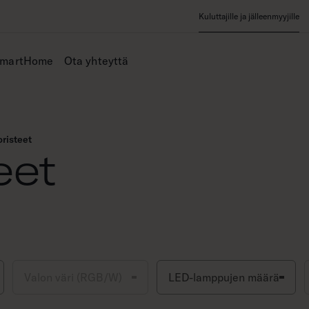
Kuluttajille ja jälleenmyyjille
SmartHome
Ota yhteyttä
risteet
eet
Valon väri (RGB/W)
LED-lamppujen määrä