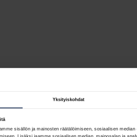
Yksityiskohdat
itä
mme sisällön ja mainosten räätälöimiseen, sosiaalisen median
iseen. Lisäksi jaamme sosiaalisen median, mainosalan ja analy