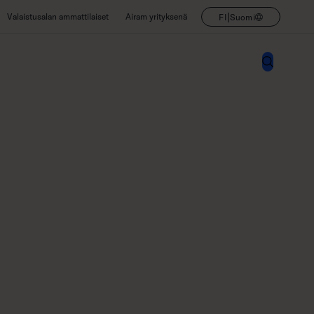
|
Valaistusalan ammattilaiset
Airam yrityksenä
FI
Suomi