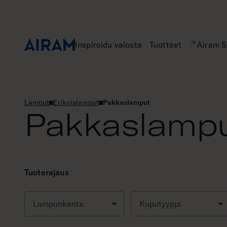
Hyppää
sisältöön
Inspiroidu valosta
Tuotteet
Airam 
Lamput
Erikoislamput
Pakkaslamput
Pakkaslamp
Tuoterajaus
Lampunkanta
Kuputyyppi