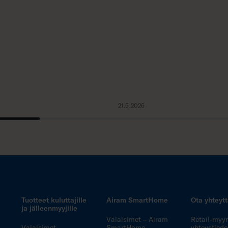
21.5.2026
Tuotteet kuluttajille
Airam SmartHome
Ota yhteyt
ja jälleenmyyjille
Valaisimet – Airam
Retail-myy
Valaisimet
SmartHome
yhteystiedo