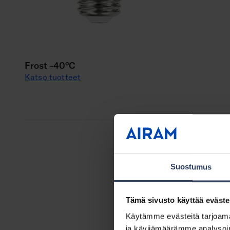
Frost -40°C
Katso tuotteet
Suostumus
Tämä sivusto käyttää eväste
Käytämme evästeitä tarjoama
ja kävijämäärämme analysoim