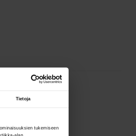
Tietoja
 ominaisuuksien tukemiseen
tiikka-alan