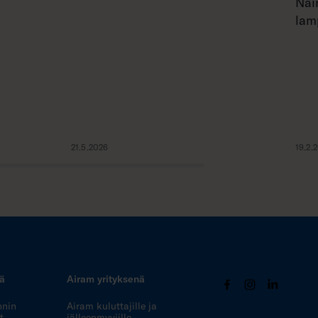
Näi
lam
21.5.2026
19.2.
tä
Airam yrityksenä
nnin
Airam kuluttajille ja
t
jälleenmyyjille