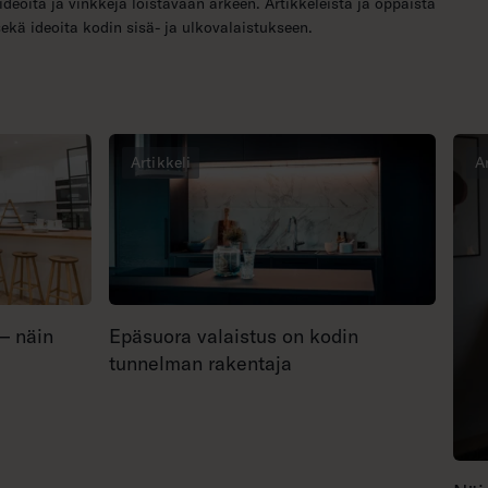
ideoita ja vinkkejä loistavaan arkeen. Artikkeleista ja oppaista
sekä ideoita kodin sisä- ja ulkovalaistukseen.
Artikkeli
A
 – näin
Epäsuora valaistus on kodin
tunnelman rakentaja