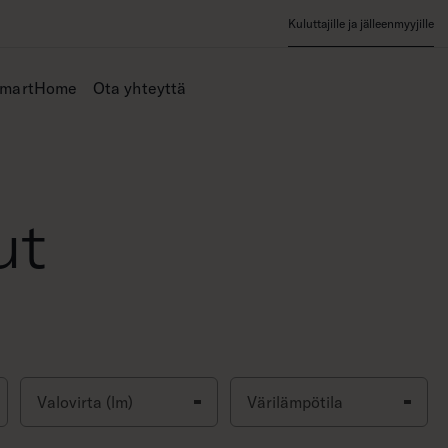
Kuluttajille ja jälleenmyyjille
SmartHome
Ota yhteyttä
ut
Valovirta (lm)
Värilämpötila