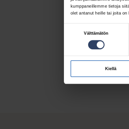
kumppaneillemme tietoja siitä
olet antanut heille tai joita o
Suostumuksen
Välttämätön
valinta
Kiellä