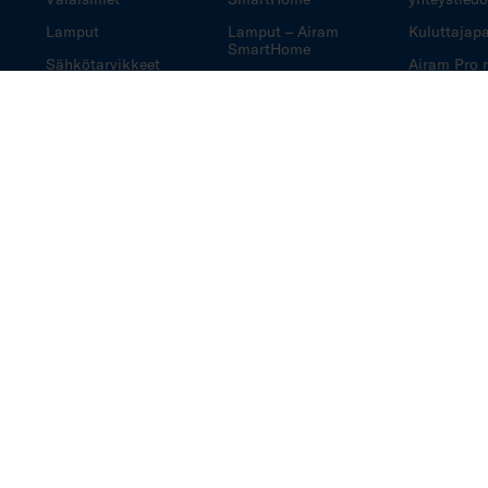
Lamput
Lamput – Airam
Kuluttajapa
SmartHome
Sähkötarvikkeet
Airam Pro 
Sähkötarvikkeet ja
tarjouslask
Retkeily ja vapaa-
turvallisuustuotteet
asiakaspal
aika
– Airam SmartHome
Koristevalot
Airam SmartHome
opasvideot
Airam SmartHome
käyttövinkit
Airam SmartHome
usein kysytyt
kysymykset