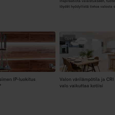
Inspiraatiota valaistukseen, tuote
löydät hyödyllistä tietoa valosta 
Opas
simen IP-luokitus
Valon värilämpötila ja CRI
?
valo vaikuttaa kotiisi