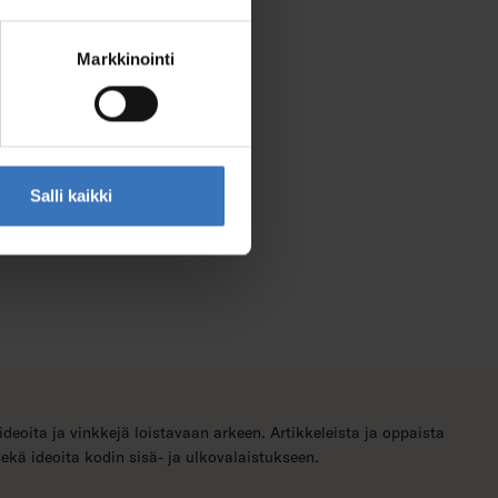
Markkinointi
Salli kaikki
ideoita ja vinkkejä loistavaan arkeen. Artikkeleista ja oppaista
sekä ideoita kodin sisä- ja ulkovalaistukseen.