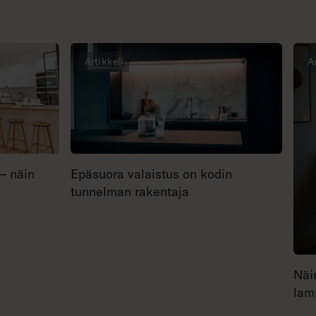
Artikkeli
A
 – näin
Epäsuora valaistus on kodin
tunnelman rakentaja
Näi
lam