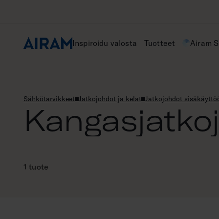
Hyppää
sisältöön
Inspiroidu valosta
Tuotteet
Airam 
Sähkötarvikkeet
Jatkojohdot ja kelat
Jatkojohdot sisäkäyttö
Kangasjatko
1 tuote