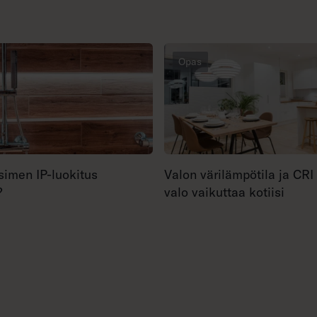
Opas
simen IP-luokitus
Valon värilämpötila ja CRI
?
valo vaikuttaa kotiisi