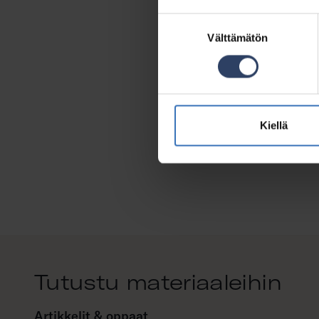
Suostumuksen
Välttämätön
valinta
Kiellä
Tutustu materiaaleihin
Artikkelit & oppaat