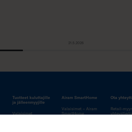
21.5.2026
Tuotteet kuluttajille
Airam SmartHome
Ota yhteyt
ja jälleenmyyjille
Valaisimet – Airam
Retail-myy
Valaisimet
SmartHome
yhteystiedo
Lamput
Lamput – Airam
Kuluttajapa
SmartHome
Sähkötarvikkeet
Airam Pro 