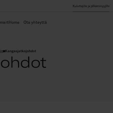
Kuluttajille ja jälleenmyyjille
SmartHome
Ota yhteyttä
ön
Kangasjatkojohdot
johdot