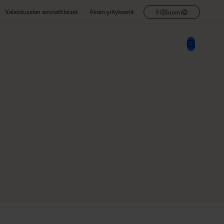
|
Valaistusalan ammattilaiset
Airam yrityksenä
FI
Suomi