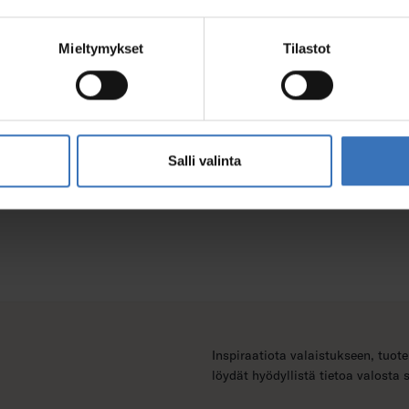
Mieltymykset
Tilastot
Salli valinta
Inspiraatiota valaistukseen, tuote
löydät hyödyllistä tietoa valosta 