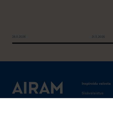
28.5.2026
21.5.2026
Inspiroidu valosta
Sisävalaistus
Ulkovalaistus
Tunnelmaa
koristevaloilla