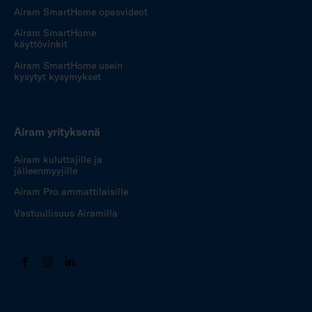
Airam SmartHome opasvideot
Airam SmartHome
käyttövinkit
Airam SmartHome usein
kysytyt kysymykset
Airam yrityksenä
Airam kuluttajille ja
jälleenmyyjille
Airam Pro ammattilaisille
Vastuullisuus Airamilla