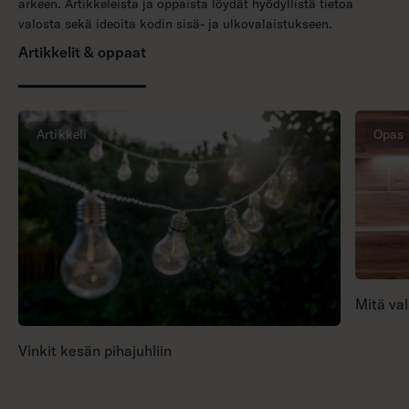
arkeen. Artikkeleista ja oppaista löydät hyödyllistä tietoa
valosta sekä ideoita kodin sisä- ja ulkovalaistukseen.
Artikkelit & oppaat
Artikkeli
Opas
Mitä val
Vinkit kesän pihajuhliin