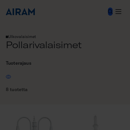
Hyppää
sisältöön
Valaisimet
Ulkovalaisimet
Pollarivalaisimet
Pollarivalaisimet
Tuoterajaus
8 tuotetta