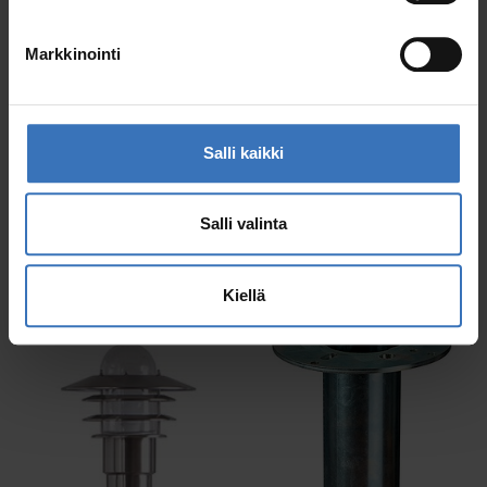
Markkinointi
Salli kaikki
Kallio
Park Bollard
Katso tuotteet
Katso tuotteet
Salli valinta
Kiellä